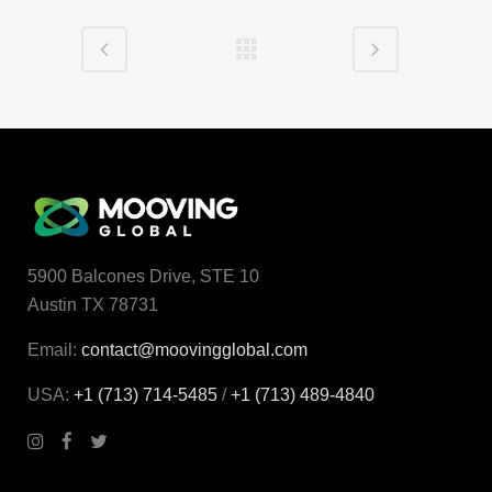
5900 Balcones Drive, STE 10
Austin TX 78731
Email:
contact@moovingglobal.com
USA:
+1 (713) 714-5485
/
+1 (713) 489‑4840